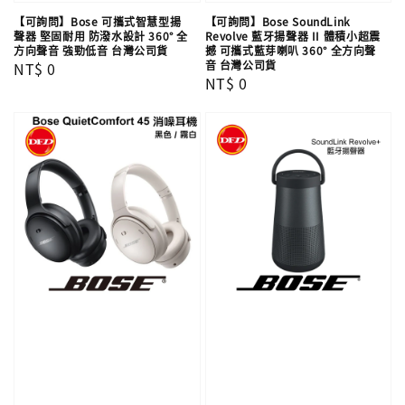
【可詢問】Bose 可攜式智慧型揚
【可詢問】Bose SoundLink
聲器 堅固耐用 防潑水設計 360° 全
Revolve 藍牙揚聲器 II 體積小超震
方向聲音 強勁低音 台灣公司貨
撼 可攜式藍芽喇叭 360° 全方向聲
音 台灣公司貨
Regular
NT$ 0
Regular
NT$ 0
price
price