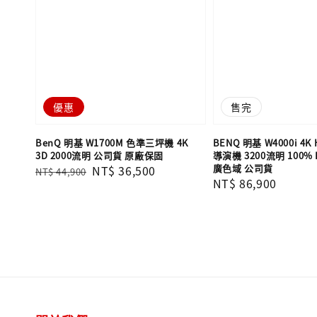
優惠
售完
BenQ 明基 W1700M 色準三坪機 4K
BENQ 明基 W4000i 4
3D 2000流明 ‎公司貨 原廠保固
導演機 3200流明 100% 
廣色域 公司貨
Regular
Sale
NT$ 36,500
NT$ 44,900
Regular
NT$ 86,900
price
price
price