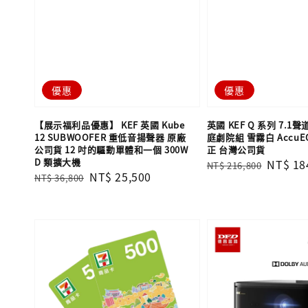
優惠
優惠
【展示福利品優惠】 KEF 英國 Kube
英國 KEF Q 系列 7.1聲
12 SUBWOOFER 重低音揚聲器 原廠
庭劇院組 雪霧白 Accu
公司貨 12 吋的驅動單體和一個 300W
正 台灣公司貨
D 類擴大機
Regular
Sale
NT$ 18
NT$ 216,800
Regular
Sale
NT$ 25,500
NT$ 36,800
price
price
price
price