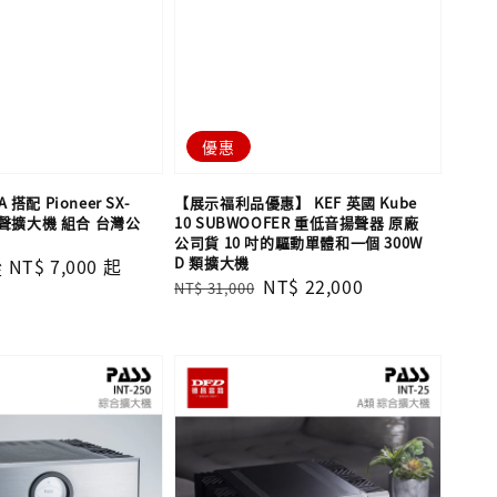
優惠
A 搭配 Pioneer SX-
【展示福利品優惠】 KEF 英國 Kube
體聲擴大機 組合 台灣公
10 SUBWOOFER 重低音揚聲器 原廠
公司貨 10 吋的驅動單體和一個 300W
D 類擴大機
ale
從
NT$ 7,000
起
Regular
Sale
NT$ 22,000
NT$ 31,000
rice
price
price