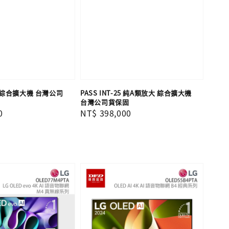
250 綜合擴大機 台灣公司
PASS INT-25 純A類放大 綜合擴大機
台灣公司貨保固
0
Regular
NT$ 398,000
price