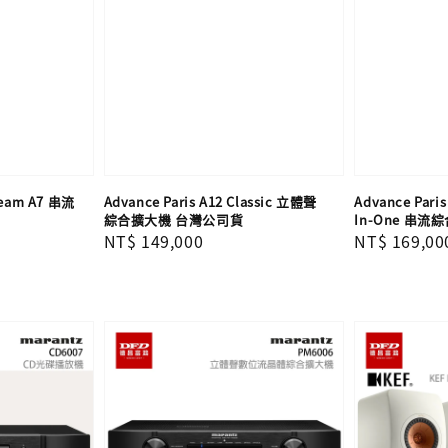
tream A7 串流
Advance Paris A12 Classic 立體聲
Advance Paris
綜合擴大機 台灣公司貨
In-One 串
Regular
NT$ 149,000
Regular
NT$ 169,00
price
price