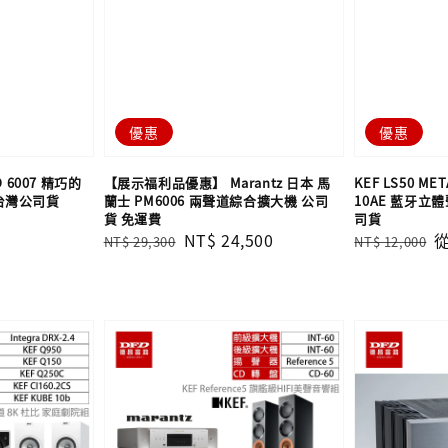
優惠
優惠
D 6007 精巧的
【展示福利品優惠】 Marantz 日本 馬
KEF LS50 MET
 台灣公司貨
蘭士 PM6006 兩聲道綜合擴大機 公司
10AE 藍牙立
貨 免運費
司貨
Regular
Sale
NT$ 24,500
Regular
S
NT$ 29,300
NT$ 12,000
price
price
price
p