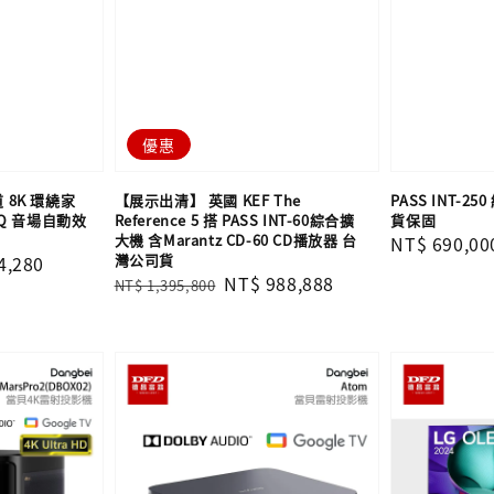
優惠
道 8K 環繞家
【展示出清】 英國 KEF The
PASS INT-
EQ 音場自動效
Reference 5 搭 PASS INT-60綜合擴
貨保固
大機 含Marantz CD-60 CD播放器 台
Regular
NT$ 690,00
灣公司貨
4,280
price
Regular
Sale
NT$ 988,888
NT$ 1,395,800
price
price