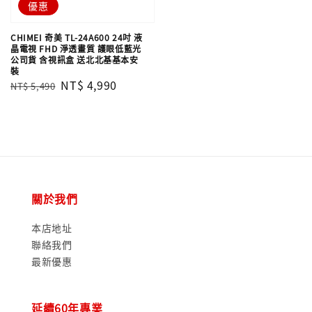
優惠
CHIMEI 奇美 TL-24A600 24吋 液
晶電視 FHD 淨透畫質 護眼低藍光
公司貨 含視訊盒 送北北基基本安
裝
Regular
Sale
NT$ 4,990
NT$ 5,490
price
price
關於我們
本店地址
聯絡我們
最新優惠
延續60年專業