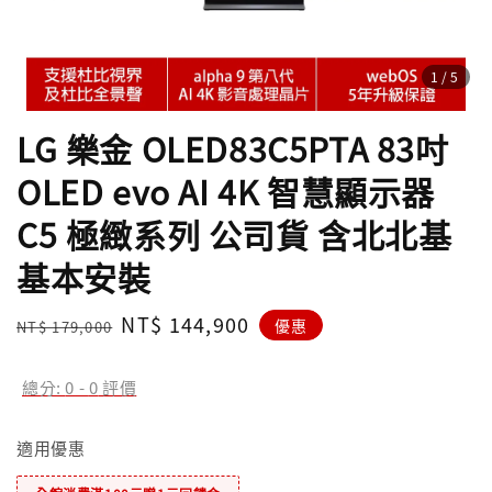
1
/5
LG 樂金 OLED83C5PTA 83吋
OLED evo AI 4K 智慧顯示器
C5 極緻系列 公司貨 含北北基
基本安裝
Regular
Sale
NT$ 144,900
優惠
NT$ 179,000
price
price
總分:
0
-
0
評價
適用優惠