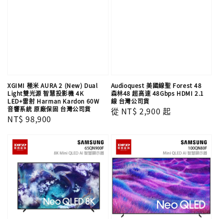
XGIMI 極米 AURA 2 (New) Dual
Audioquest 美國線聖 Forest 48
Light雙光源 智慧投影機 4K
森林48 超高速 48Gbps HDMI 2.1
LED+雷射 Harman Kardon 60W
線 台灣公司貨
音響系統 原廠保固 台灣公司貨
Regular
從
NT$ 2,900
起
Regular
NT$ 98,900
price
price