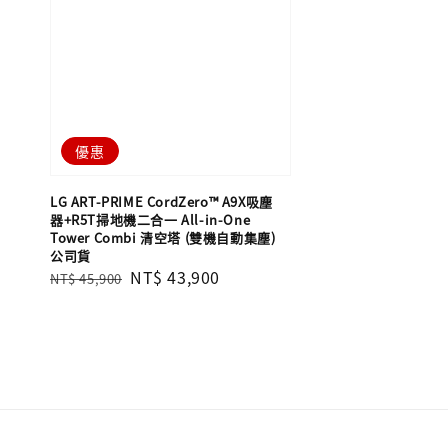
優惠
LG ART-PRIME CordZero™ A9X吸塵
器+R5T掃地機二合一 All-in-One
Tower Combi 清空塔 (雙機自動集塵)
公司貨
Regular
Sale
NT$ 43,900
NT$ 45,900
price
price