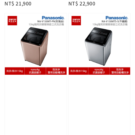
Regular
NT$ 21,900
Regular
NT$ 22,900
price
price