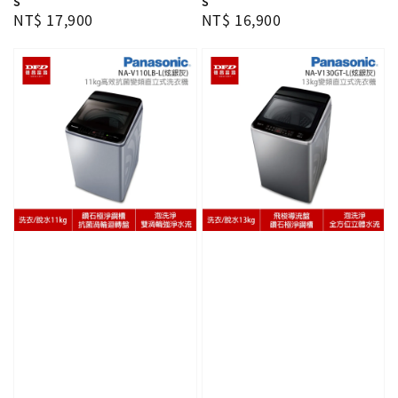
S
S
Regular
NT$ 17,900
Regular
NT$ 16,900
price
price