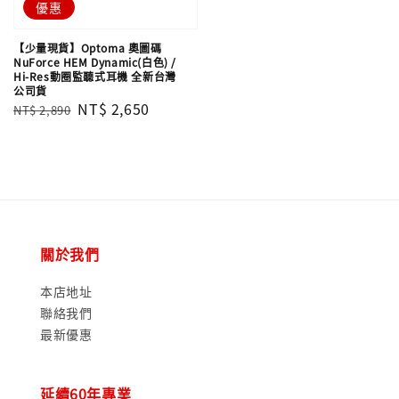
優惠
【少量現貨】Optoma 奧圖碼
NuForce HEM Dynamic(白色) /
Hi-Res動圈監聽式耳機 全新台灣
公司貨
Regular
Sale
NT$ 2,650
NT$ 2,890
price
price
關於我們
本店地址
聯絡我們
最新優惠
延續60年專業