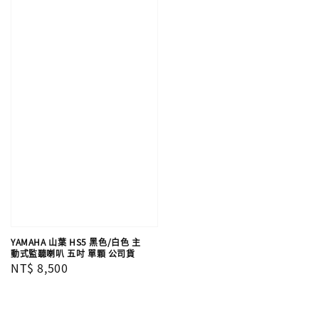
YAMAHA 山葉 HS5 黑色/白色 主
動式監聽喇叭 五吋 單顆 公司貨
Regular
NT$ 8,500
price