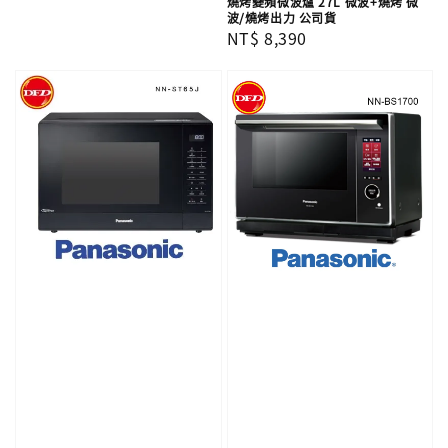
燒烤變頻微波爐 27L 微波+燒烤 微
波/燒烤出力 公司貨
Regular
NT$ 8,390
price