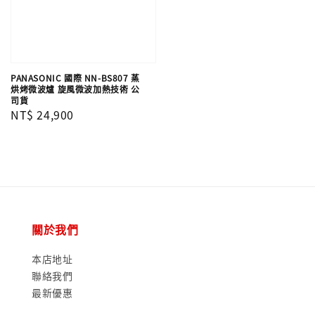
PANASONIC 國際 NN-BS807 蒸
烘烤微波爐 旋風微波加熱技術 公
司貨
Regular
NT$ 24,900
price
關於我們
本店地址
聯絡我們
最新優惠