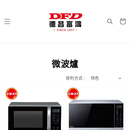
微波爐
排列方式 :