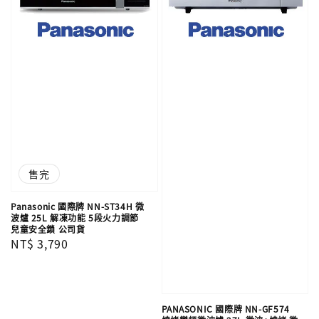
售完
Panasonic 國際牌 NN-ST34H 微
波爐 25L 解凍功能 5段火力調節
兒童安全鎖 公司貨
Regular
NT$ 3,790
price
PANASONIC 國際牌 NN-GF574