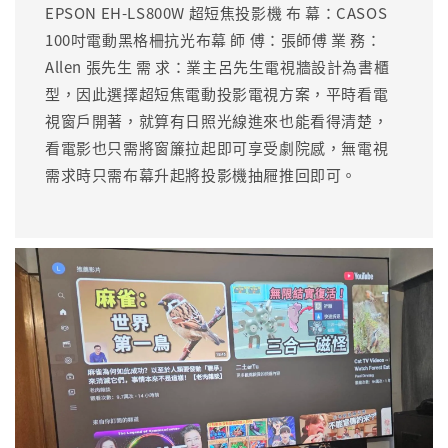
EPSON EH-LS800W 超短焦投影機 布 幕：CASOS
100吋電動黑格柵抗光布幕 師 傅：張師傅 業 務：
Allen 張先生 需 求：業主呂先生電視牆設計為書櫃
型，因此選擇超短焦電動投影電視方案，平時看電
視窗戶開著，就算有日照光線進來也能看得清楚，
看電影也只需將窗簾拉起即可享受劇院感，無電視
需求時只需布幕升起將投影機抽屜推回即可。