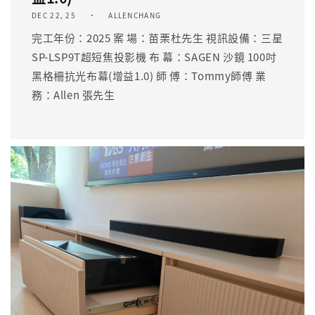
DEC 22, 25
ALLENCHANG
完工年份：2025 案 場：苗栗杜先生 視訊設備：三星
SP-LSP9T超短焦投影機 布 幕：SAGEN 沙鏡 100吋
黑格柵抗光布幕(增益1.0) 師 傅：Tommy師傅 業
務：Allen 張先生