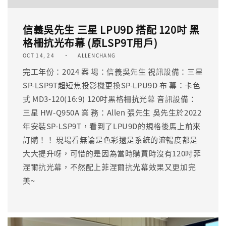
信義吳先生 三星 LPU9D 搭配 120吋 黑
格柵抗光布幕 (原LSP9T用戶)
OCT 14, 24
ALLENCHANG
完工年份：2024 案 場：信義吳先生 視訊設備：三星
SP-LSP9T超短焦投影機更換SP-LPU9D 布 幕：卡色
式 MD3-120(16:9) 120吋黑格柵抗光幕 音訊設備：
三星 HW-Q950A 業 務：Allen 張先生 吳先生於2022
年安裝SP-LSP9T，看到了LPU9D的規格後馬上前來
訂購！！ 現場看無論是色彩還是系統的流暢度都是
大大提升呀，可惜的是因為當時購買時沒有120吋菲
涅爾抗光幕，不然配上菲涅爾抗光幕效果又更加完
美~