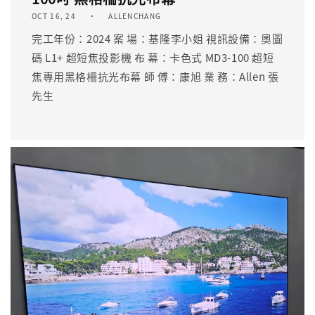
OCT 16, 24
ALLENCHANG
完工年份：2024 案 場：基隆李小姐 視訊設備：奧圖
碼 L1+ 超短焦投影機 布 幕：卡色式 MD3-100 超短
焦專用黑格柵抗光布幕 師 傅：康旭 業 務：Allen 張
先生