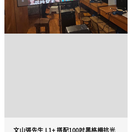
文山張先生 L1+ 搭配100吋黑格柵抗光