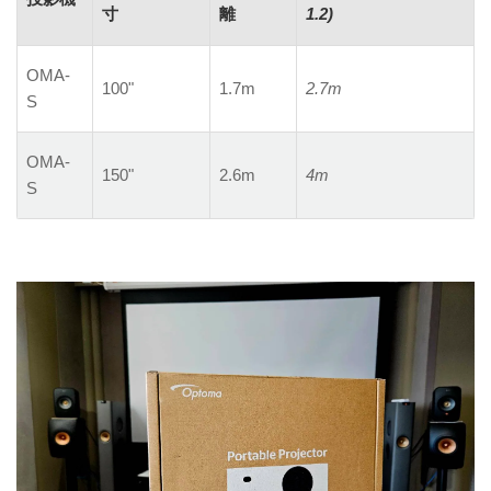
寸
離
1.2)
OMA-
100"
1.7m
2.7m
S
OMA-
150"
2.6m
4m
S