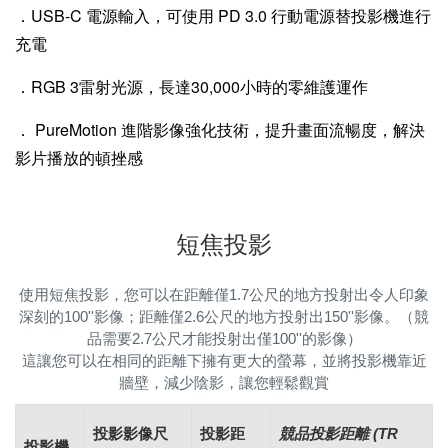
．USB-C 電源輸入，可使用 PD 3.0 行動電源替投影機進行
充電
．RGB 3雷射光源，長達30,000小時的零維護運作
．
PureMotion 進階影像強化技術，提升畫面流暢度，解決
影片播放的頓挫感
短焦投影
使用短焦投影，您可以在距離僅1.7公尺的地方投射出令人印象
深刻的100''影像；距離僅2.6公尺的地方投射出150''影像。（競
品需要2.7公尺才能投射出僅100''的影像）
這讓您可以在相同的距離下擁有更大的螢幕，並將投影機靠近
牆壁，減少陰影，讓您輕鬆觀賞
投影影像尺
投影距
競品投影距離 (TR
投影機