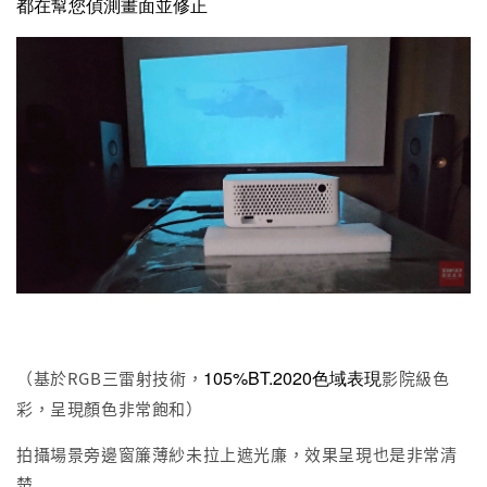
都在幫您偵測畫面並修正
105%BT.2020色域表現
（基於RGB三雷射技術，
影院級色
彩，呈現顏色非常飽和）
拍攝場景旁邊窗簾薄紗未拉上遮光廉，效果呈現也是非常清
楚