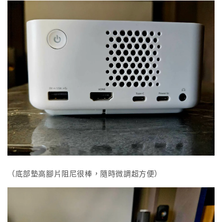
（底部墊高腳片阻尼很棒，隨時微調超方便）