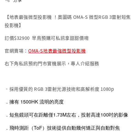
【地表最強微型投影機 ！奧圖碼 OMA-S 微型RGB 3雷射短焦
投影機】
訂價$32900 早鳥預購可私訊拿甜甜價唷
官網賣場：
OMA-S地表最強微型投影機
右下角私訊預約門市實機展示，專人介紹服務
．採用優質的 RGB 3雷射光源技術和高解析度 1080p
．擁有 1500HK 流明的亮度
．短焦鏡頭可在距離僅1.73M左右，投射高達100吋的影像
．飛時測距（ToF）技術提供自動幾何矯正與自動對焦